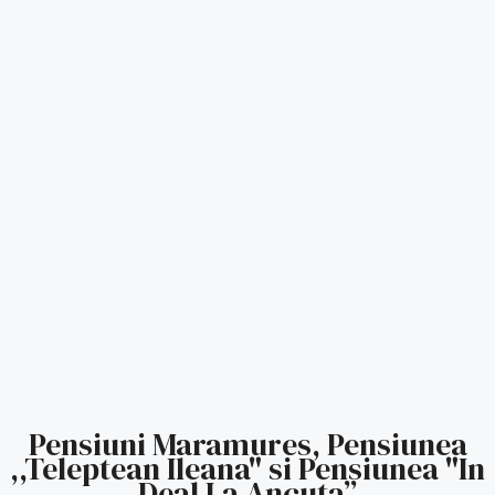
Pensiuni Maramures, Pensiunea
,,Teleptean Ileana" si Pensiunea "In
Deal La Ancuta”