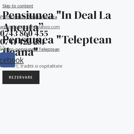
Skip to content
Pensiunea "In Deal La
Pensiunea in Deal La Ancuta
Ancuta”
ancutateleptean@yahoo.com
0743 860 455
Pensiunea "Teleptean
0741 422 281
Ileana"
cebook
Confort, traditii si ospitalitate
REZERVARE