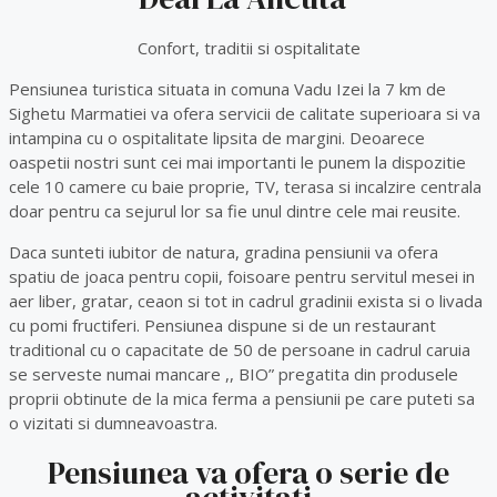
Confort, traditii si ospitalitate
Pensiunea turistica situata in comuna Vadu Izei la 7 km de
Sighetu Marmatiei va ofera servicii de calitate superioara si va
intampina cu o ospitalitate lipsita de margini. Deoarece
oaspetii nostri sunt cei mai importanti le punem la dispozitie
cele 10 camere cu baie proprie, TV, terasa si incalzire centrala
doar pentru ca sejurul lor sa fie unul dintre cele mai reusite.
Daca sunteti iubitor de natura, gradina pensiunii va ofera
spatiu de joaca pentru copii, foisoare pentru servitul mesei in
aer liber, gratar, ceaon si tot in cadrul gradinii exista si o livada
cu pomi fructiferi. Pensiunea dispune si de un restaurant
traditional cu o capacitate de 50 de persoane in cadrul caruia
se serveste numai mancare ,, BIO” pregatita din produsele
proprii obtinute de la mica ferma a pensiunii pe care puteti sa
o vizitati si dumneavoastra.
Pensiunea va ofera o serie de