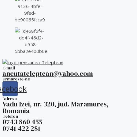
E-mail
ancutateleptean@yahoo.com
Urmareste-ne
acebook
Adresa
Vadu Izei, nr. 320, jud. Maramures,
Romania
Telefon
0743 860 455
0741 422 281